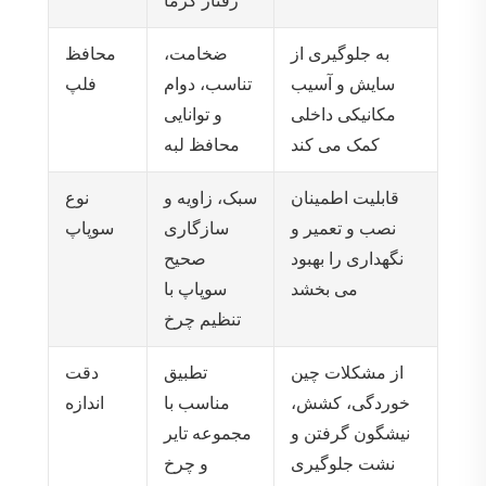
رفتار گرما
به جلوگیری از
ضخامت،
محافظ
سایش و آسیب
تناسب، دوام
فلپ
مکانیکی داخلی
و توانایی
کمک می کند
محافظ لبه
قابلیت اطمینان
سبک، زاویه و
نوع
نصب و تعمیر و
سازگاری
سوپاپ
نگهداری را بهبود
صحیح
می بخشد
سوپاپ با
تنظیم چرخ
از مشکلات چین
تطبیق
دقت
خوردگی، کشش،
مناسب با
اندازه
نیشگون گرفتن و
مجموعه تایر
نشت جلوگیری
و چرخ