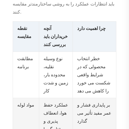
باید انتظارات عملکرد را به روشی ساختارمندتر مقایسه
کنند.
چرا اهمیت دارد
آنچه
نقطه
خریداران باید
مقایسه
بررسی کنند
خطر انتخاب
نوع وسیله
مطابقت
محصولی که در
نقلیه،
برنامه
شرایط واقعی
محدوده بار،
شکست می خورد
زمین و شدت
را کاهش می دهد
کار
بر پایداری فشار و
عملکرد حفظ
مواد لوله
عمر مفید تأثیر می
هوا، انعطاف
گذارد
پذیری و