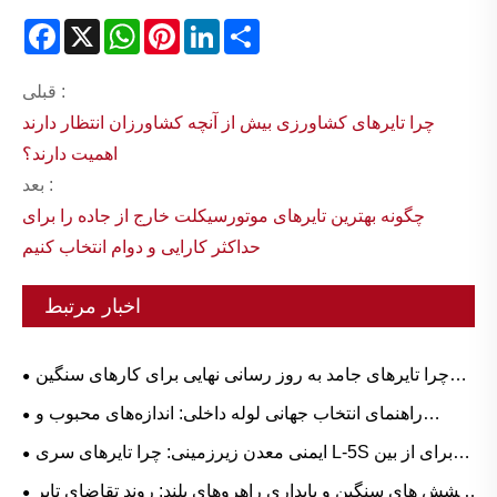
Facebook
X
WhatsApp
Pinterest
LinkedIn
Share
قبلی :
چرا تایرهای کشاورزی بیش از آنچه کشاورزان انتظار دارند
اهمیت دارند؟
بعد :
چگونه بهترین تایرهای موتورسیکلت خارج از جاده را برای
حداکثر کارایی و دوام انتخاب کنیم
اخبار مرتبط
چرا تایرهای جامد به روز رسانی نهایی برای کارهای سنگین
هستند؟
راهنمای انتخاب جهانی لوله داخلی: اندازه‌های محبوب و
برنامه‌های مبتنی بر سناریو برای لاستیک طبیعی در مقابل بوتیل
ایمنی معدن زیرزمینی: چرا تایرهای سری L-5S برای از بین
بردن زمان توقف پرهزینه LHD حیاتی هستند
کشش های سنگین و پایداری راهروهای بلند: روند تقاضای تایر