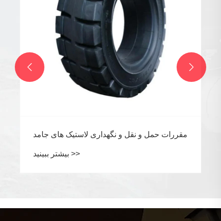


مقررات حمل و نق