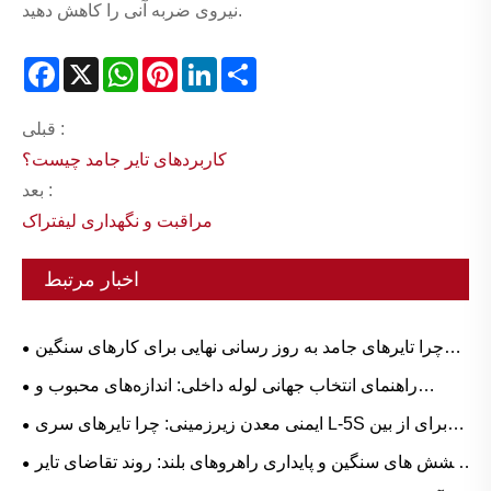
نیروی ضربه آنی را کاهش دهید.
Facebook
X
WhatsApp
Pinterest
LinkedIn
Share
قبلی :
کاربردهای تایر جامد چیست؟
بعد :
مراقبت و نگهداری لیفتراک
اخبار مرتبط
چرا تایرهای جامد به روز رسانی نهایی برای کارهای سنگین
هستند؟
راهنمای انتخاب جهانی لوله داخلی: اندازه‌های محبوب و
برنامه‌های مبتنی بر سناریو برای لاستیک طبیعی در مقابل بوتیل
ایمنی معدن زیرزمینی: چرا تایرهای سری L-5S برای از بین
بردن زمان توقف پرهزینه LHD حیاتی هستند
کشش های سنگین و پایداری راهروهای بلند: روند تقاضای تایر
لاستیکی کامیون و راهنمای عملیاتی Reach