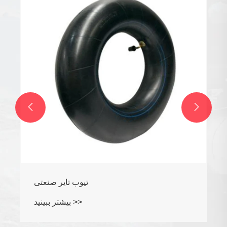


تیوب تایر صنعتی
بیشتر ببینید >>