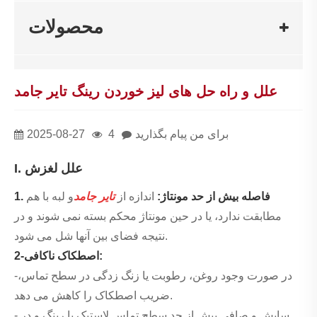
محصولات
علل و راه حل های لیز خوردن رینگ تایر جامد
برای من پیام بگذارید
4
2025-08-27
I. علل لغزش
1. فاصله بیش از حد مونتاژ:
اندازه از
تایر جامد
و لبه با هم
مطابقت ندارد، یا در حین مونتاژ محکم بسته نمی شوند و در
نتیجه فضای بین آنها شل می شود.
2-اصطکاک ناکافی:
-در صورت وجود روغن، رطوبت یا زنگ زدگی در سطح تماس،
ضریب اصطکاک را کاهش می دهد.
- سایش و صافی بیش از حد سطح تماس لاستیک یا رینگ و در