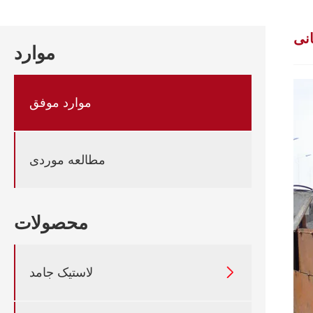
انی
موارد
موارد موفق
مطالعه موردی
محصولات

لاستیک جامد