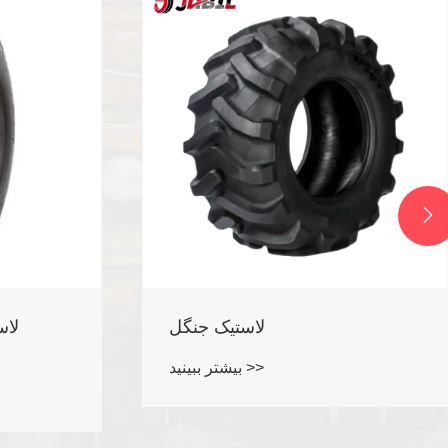

تیک های موتور سیکلت خیابانی
بیشتر ببینید >>