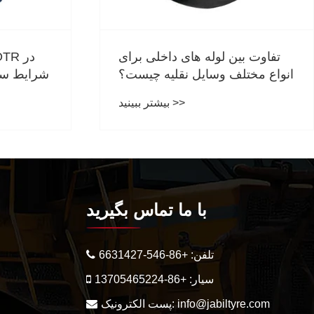
ه عواملی بر طول عمر لاستیک
تفاوت بین لوله
های جامد تأثیر می گذارد؟
انواع مختلف وسا
بیشتر ببینید >>
با ما تماس بگیرید
تلفن:
+86-546-6631427
سیار:
+86-13705465224
info@jabiltyre.com
پست الکترونیک: