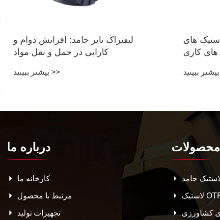
 در
سطح لایه لاستیک های OTR نشان
ت؟
دهنده چیست و محیط های کاری
مناسب برای لاستیک های OTR با
بیشتر ببینید >>
سطح لایه های مختلف چیست؟
محصولات
درباره ما
استیک جامد
کارخانه ما
ستیک OTR
مرتبط با محصول
ی کشاورزی
تجهیزات تولید