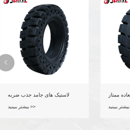

 و
تایرهای جامد فوق العاده ممتاز
وس
بیشتر ببینید >>