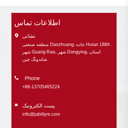
اطلاعات تماس
نشانی

منطقه صنعتی Daozhuang، جاده Huian 188#،
شهر Guang Rao، شهر Dongying، استان
شاندونگ چین

+86-13705465224
پست الکترونیک

info@jabiltyre.com