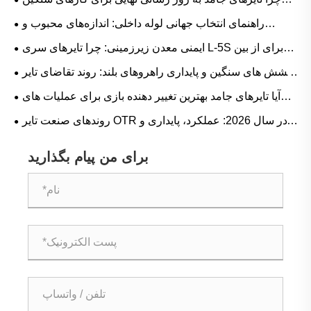
هستند؟
راهنمای انتخاب جهانی لوله داخلی: اندازه‌های محبوب و
برنامه‌های مبتنی بر سناریو برای لاستیک طبیعی در مقابل بوتیل
ایمنی معدن زیرزمینی: چرا تایرهای سری L-5S برای از بین
بردن زمان توقف پرهزینه LHD حیاتی هستند
کشش های سنگین و پایداری راهروهای بلند: روند تقاضای تایر
لاستیکی کامیون و راهنمای عملیاتی Reach
آیا تایرهای جامد بهترین تغییر دهنده بازی برای عملیات های
سنگین هستند؟
روندهای صنعت تایر OTR در سال 2026: عملکرد، پایداری و
نوآوری خدمات
برای من پیام بگذارید